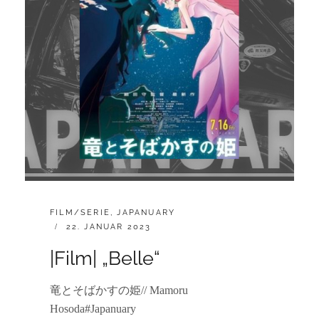
CATEGORIES:
FILM/SERIE
,
JAPANUARY
POSTED
22. JANUAR 2023
ON
|Film| „Belle“
竜とそばかすの姫// Mamoru
Hosoda#Japanuary