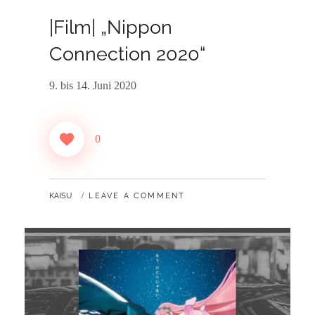
ON
|Film| „Nippon
Connection 2020“
9. bis 14. Juni 2020
0
BY
KAISU
LEAVE A COMMENT