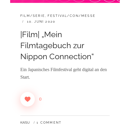
CATEGORIES:
FILM/SERIE
,
FESTIVAL/CON/MESSE
POSTED
10. JUNI 2020
ON
|Film| „Mein
Filmtagebuch zur
Nippon Connection“
Ein Japanisches Filmfestival geht digital an den
Start.
0
BY
KAISU
1 COMMENT