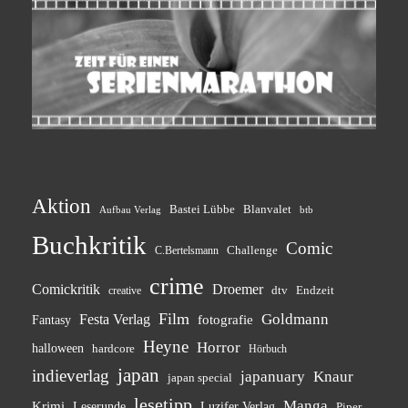
Aktion
Bastei Lübbe
Blanvalet
btb
Aufbau Verlag
Buchkritik
Comic
Challenge
C.Bertelsmann
crime
Comickritik
Droemer
dtv
Endzeit
creative
Film
Goldmann
Festa Verlag
fotografie
Fantasy
Heyne
Horror
halloween
hardcore
Hörbuch
japan
indieverlag
japanuary
Knaur
japan special
lesetipp
Manga
Krimi
Leserunde
Luzifer Verlag
Piper