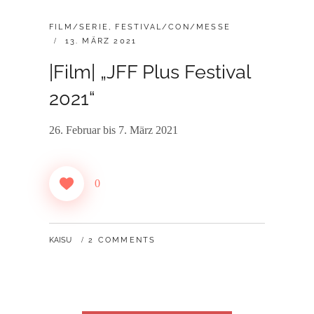
CATEGORIES:
FILM/SERIE
,
FESTIVAL/CON/MESSE
POSTED
13. MÄRZ 2021
ON
|Film| „JFF Plus Festival
2021“
26. Februar bis 7. März 2021
0
BY
KAISU
2 COMMENTS
Beitragsnavigation