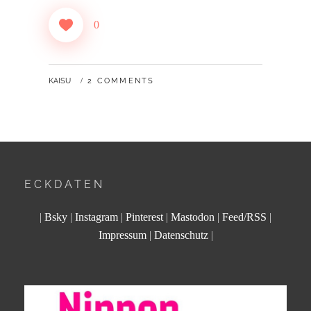
0
BY
KAISU
2 COMMENTS
ECKDATEN
|
Bsky
|
Instagram
|
Pinterest
|
Mastodon
|
Feed/RSS
|
Impressum
|
Datenschutz
|