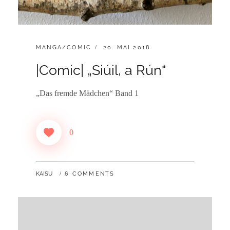
CATEGORIES:
POSTED
MANGA/COMIC
20. MAI 2018
ON
|Comic| „Siúil, a Rún“
„Das fremde Mädchen“ Band 1
0
BY
KAISU
6 COMMENTS