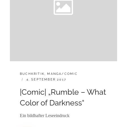
CATEGORIES:
BUCHKRITIK
,
MANGA/COMIC
POSTED
4. SEPTEMBER 2017
ON
|Comic| „Rumble – What
Color of Darkness“
Ein bildhafter Leseeindruck