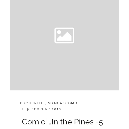
CATEGORIES:
BUCHKRITIK
,
MANGA/COMIC
POSTED
9. FEBRUAR 2018
ON
|Comic| „In the Pines -5