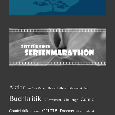
Aktion
Bastei Lübbe
Blanvalet
btb
Aufbau Verlag
Buchkritik
Comic
Challenge
C.Bertelsmann
crime
Comickritik
Droemer
dtv
Endzeit
creative