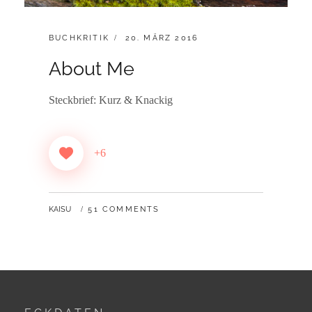
CATEGORIES:
POSTED
BUCHKRITIK
20. MÄRZ 2016
ON
About Me
Steckbrief: Kurz & Knackig
+6
BY
KAISU
51 COMMENTS