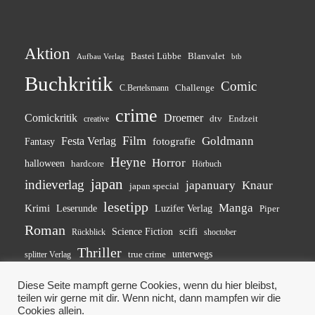
Aktion
Bastei Lübbe
Blanvalet
btb
Aufbau Verlag
Buchkritik
Comic
Challenge
C.Bertelsmann
crime
Comickritik
Droemer
dtv
Endzeit
creative
Film
Goldmann
Festa Verlag
fotografie
Fantasy
Heyne
Horror
halloween
hardcore
Hörbuch
japan
indieverlag
japanuary
Knaur
japan special
lesetipp
Manga
Krimi
Leserunde
Luzifer Verlag
Piper
Roman
Science Fiction
scifi
shoctober
Rückblick
Thriller
unterwegs
splitter Verlag
true crime
Diese Seite mampft gerne Cookies, wenn du hier bleibst,
teilen wir gerne mit dir. Wenn nicht, dann mampfen wir die
Cookies allein.