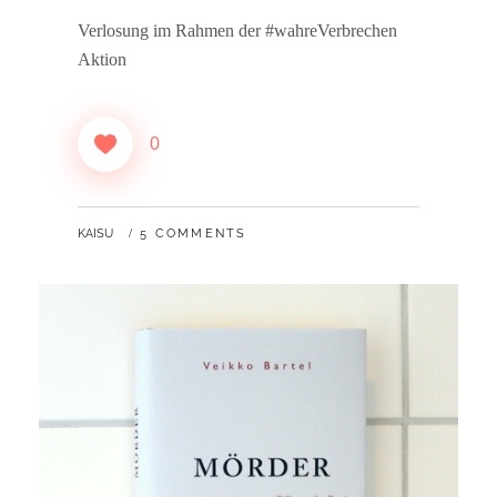
Verlosung im Rahmen der #wahreVerbrechen
Aktion
0
BY
KAISU
5 COMMENTS