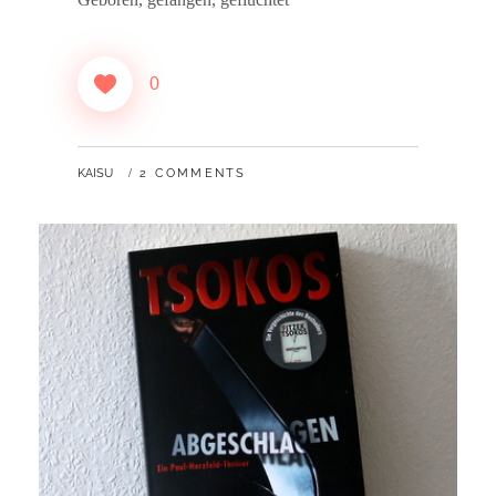
0
BY
KAISU
2 COMMENTS