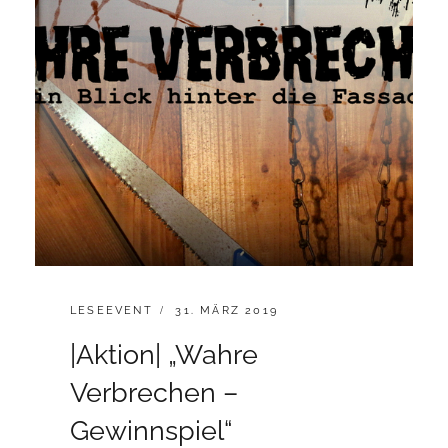
CATEGORIES:
POSTED
LESEEVENT
31. MÄRZ 2019
ON
|Aktion| „Wahre
Verbrechen –
Gewinnspiel“