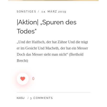
CATEGORIES:
POSTED
SONSTIGES
14. MÄRZ 2019
ON
|Aktion| „Spuren des
Todes“
„Und der Haifisch, der hat Zähne Und die trägt
er im Gesicht Und Macbeth, der hat ein Messer
Doch das Messer sieht man nicht“ (Berthold
Brecht)
0
BY
KAISU
3 COMMENTS