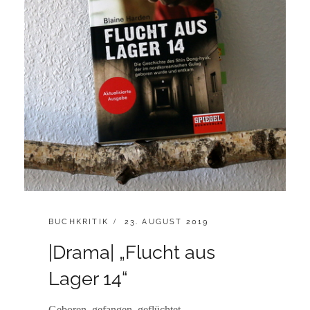
CATEGORIES:
POSTED
BUCHKRITIK
23. AUGUST 2019
ON
|Drama| „Flucht aus
Lager 14“
Geboren, gefangen, geflüchtet