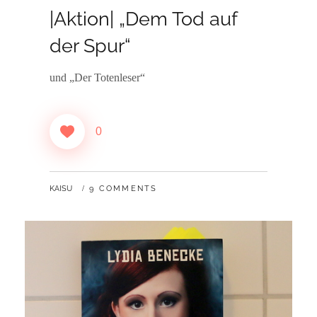
ON
|Aktion| „Dem Tod auf
der Spur“
und „Der Totenleser“
0
BY
KAISU
9 COMMENTS