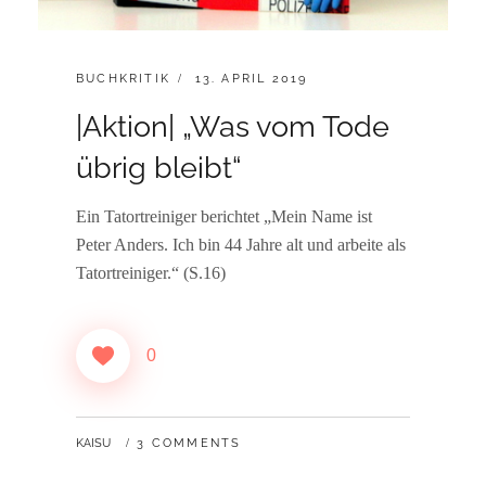
CATEGORIES:
POSTED
BUCHKRITIK
13. APRIL 2019
ON
|Aktion| „Was vom Tode
übrig bleibt“
Ein Tatortreiniger berichtet „Mein Name ist
Peter Anders. Ich bin 44 Jahre alt und arbeite als
Tatortreiniger.“ (S.16)
0
BY
KAISU
3 COMMENTS