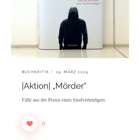
CATEGORIES:
POSTED
BUCHKRITIK
19. MÄRZ 2019
ON
|Aktion| „Mörder“
Fälle aus der Praxis eines Strafverteidigers
0