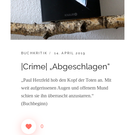
CATEGORIES:
POSTED
BUCHKRITIK
14. APRIL 2019
ON
|Crime| „Abgeschlagen“
„Paul Herzfeld hob den Kopf der Toten an. Mit
weit aufgerissenen Augen und offenem Mund
schien sie ihn überrascht anzustarren.“
(Buchbeginn)
0