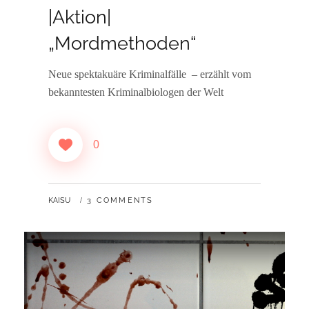
|Aktion|
„Mordmethoden“
Neue spektakuäre Kriminalfälle – erzählt vom
bekanntesten Kriminalbiologen der Welt
0
BY
KAISU
3 COMMENTS